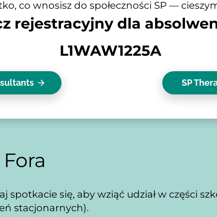
o, co wnosisz do społeczności SP — cieszymy 
cz rejestracyjny dla absolwe
 L1WAW1225A
sultants
SP Thera
arrow_forward
 Fora
taj spotkacie się, aby wziąć udział w części s
leń stacjonarnych).