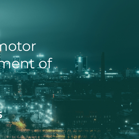
otor 
ment of 
6