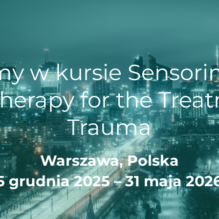
y w kursie Sensorim
herapy for the Treat
Trauma
Warszawa, Polska
5 grudnia 2025 – 31 maja 202