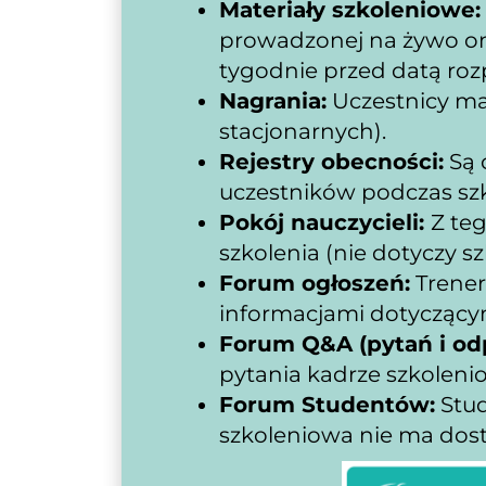
Materiały szkoleniowe:
prowadzonej na żywo onl
tygodnie przed datą roz
Nagrania:
 Uczestnicy ma
stacjonarnych).
Rejestry obecności:
 Są
uczestników podczas szk
Pokój nauczycieli: 
Z te
szkolenia (nie dotyczy s
Forum ogłoszeń:
 Trene
informacjami dotyczącym
Forum Q&A (pytań i od
pytania kadrze szkolenio
Forum Studentów:
 Stu
szkoleniowa nie ma dos