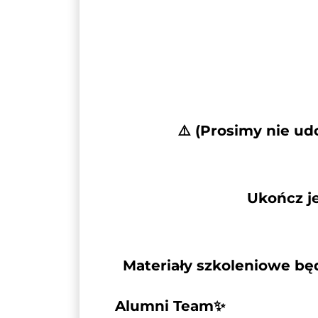
   ⚠️ (Prosimy nie u
Ukończ j
Materiały szkoleniowe bę
Alumni Team✨