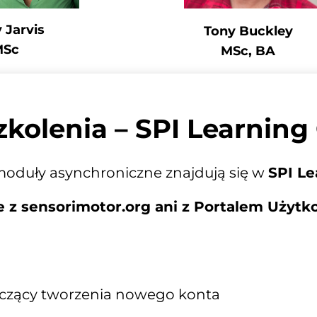
 Jarvis
Tony Buckley
MSc
MSc, BA
zkolenia – SPI Learning
 moduły asynchroniczne znajdują się w 
SPI Le
e z sensorimotor.org ani z Portalem Użyt
yczący tworzenia nowego konta