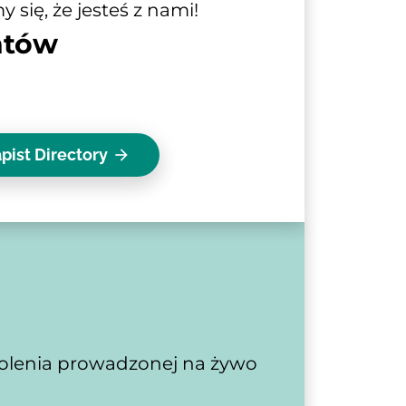
się, że jesteś z nami!
ntów
pist Directory
arrow_forward
zkolenia prowadzonej na żywo 