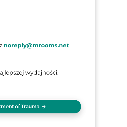
)
z 
noreply@mrooms.net
ajlepszej wydajności.
atment of Trauma
arrow_forward