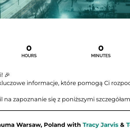
0
0
HOURS
MINUTES
! 🎉
 kluczowe informacje, które pomogą Ci rozpoc
l na zapoznanie się z poniższymi szczegółami
rauma Warsaw, Poland with 
Tracy Jarvis
&
T