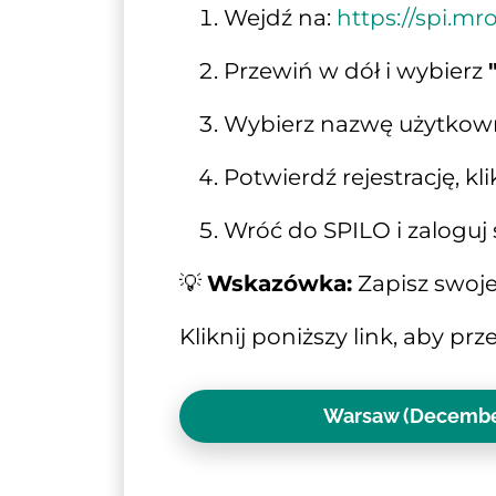
Wejdź na: 
https://spi.m
Przewiń w dół i wybierz 
Wybierz nazwę użytkown
Potwierdź rejestrację, kl
Wróć do SPILO i zaloguj 
💡 
Wskazówka:
 Zapisz swoj
Kliknij poniższy link, aby pr
Warsaw (December 